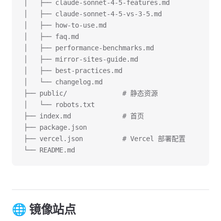
│   ├── claude-sonnet-4-5-features.md
│   ├── claude-sonnet-4-5-vs-3-5.md
│   ├── how-to-use.md
│   ├── faq.md
│   ├── performance-benchmarks.md
│   ├── mirror-sites-guide.md
│   ├── best-practices.md
│   └── changelog.md
├── public/              # 静态资源
│   └── robots.txt
├── index.md             # 首页
├── package.json
├── vercel.json          # Vercel 部署配置
└── README.md
🌐 镜像站点