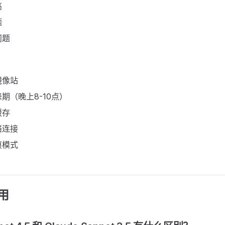
高
题
问题
镜像站
期（晚上8-10点）
缓存
络连接
痕模式
用