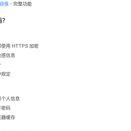
网镜像
- 完整功能
吗？
使用 HTTPS 加密
敏感信息
计
护规定
感个人信息
号密码
览器缓存