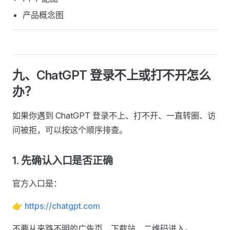
产品概念图
九、ChatGPT 登录不上或打不开怎么
办？
如果你遇到 ChatGPT 登录不上、打不开、一直转圈、访
问被拒，可以按这个顺序排查。
1. 先确认入口是否正确
官方入口是：
👉
https://chatgpt.com
不要从来路不明的广告页、下载站、二维码进入。