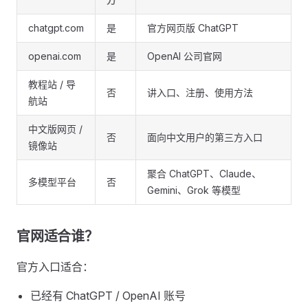
chatgpt.com
是
官方网页版 ChatGPT
openai.com
是
OpenAI 公司官网
教程站 / 导
否
讲入口、注册、使用方法
航站
中文版网页 /
否
面向中文用户的第三方入口
镜像站
聚合 ChatGPT、Claude、
多模型平台
否
Gemini、Grok 等模型
官网适合谁？
官方入口适合：
已经有 ChatGPT / OpenAI 账号