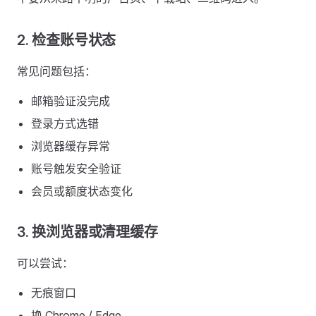
2. 检查账号状态
常见问题包括：
邮箱验证没完成
登录方式选错
浏览器缓存异常
账号触发安全验证
会员或额度状态变化
3. 换浏览器或清理缓存
可以尝试：
无痕窗口
换 Chrome / Edge