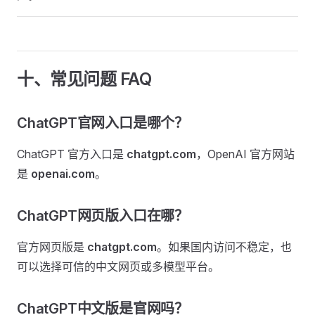
十、常见问题 FAQ
ChatGPT官网入口是哪个？
ChatGPT 官方入口是
chatgpt.com
，OpenAI 官方网站
是
openai.com
。
ChatGPT网页版入口在哪？
官方网页版是
chatgpt.com
。如果国内访问不稳定，也
可以选择可信的中文网页或多模型平台。
ChatGPT中文版是官网吗？