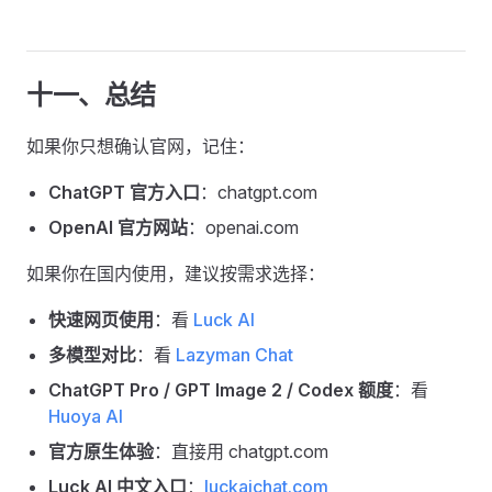
十一、总结
如果你只想确认官网，记住：
ChatGPT 官方入口
：chatgpt.com
OpenAI 官方网站
：openai.com
如果你在国内使用，建议按需求选择：
快速网页使用
：看
Luck AI
多模型对比
：看
Lazyman Chat
ChatGPT Pro / GPT Image 2 / Codex 额度
：看
Huoya AI
官方原生体验
：直接用 chatgpt.com
Luck AI 中文入口
：
luckaichat.com