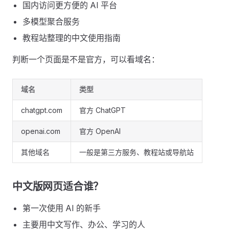
国内访问更方便的 AI 平台
多模型聚合服务
教程站整理的中文使用指南
判断一个页面是不是官方，可以看域名：
域名
类型
chatgpt.com
官方 ChatGPT
openai.com
官方 OpenAI
其他域名
一般是第三方服务、教程站或导航站
中文版网页适合谁？
第一次使用 AI 的新手
主要用中文写作、办公、学习的人