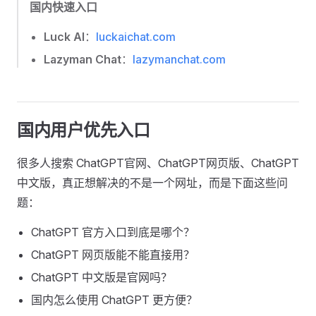
国内快速入口
Luck AI
：
luckaichat.com
Lazyman Chat
：
lazymanchat.com
国内用户优先入口
很多人搜索 ChatGPT官网、ChatGPT网页版、ChatGPT
中文版，真正想解决的不是一个网址，而是下面这些问
题：
ChatGPT 官方入口到底是哪个？
ChatGPT 网页版能不能直接用？
ChatGPT 中文版是官网吗？
国内怎么使用 ChatGPT 更方便？