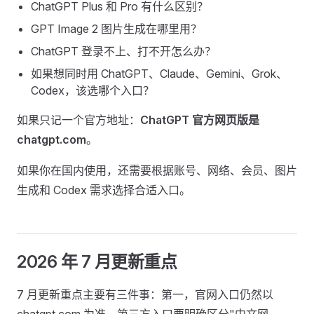
ChatGPT Plus 和 Pro 有什么区别？
GPT Image 2 图片生成在哪里用？
ChatGPT 登录不上、打不开怎么办？
如果想同时用 ChatGPT、Claude、Gemini、Grok、
Codex，该选哪个入口？
如果只记一个官方地址：
ChatGPT 官方网页版是
chatgpt.com
。
如果你在国内使用，还需要根据账号、网络、会员、图片
生成和 Codex 需求选择合适入口。
2026 年 7 月更新重点
7 月更新重点主要有三件事：第一，官网入口仍然以