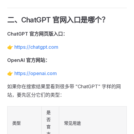
二、ChatGPT 官网入口是哪个？
ChatGPT 官方网页版入口：
👉
https://chatgpt.com
OpenAI 官方网站：
👉
https://openai.com
如果你在搜索结果里看到很多带 "ChatGPT" 字样的网
站，要先区分它们的类型：
是
否
类型
常见用途
官
方