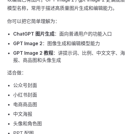
模型名称，常用于描述高质量图片生成和编辑能力。
你可以把它简单理解为：
ChatGPT 图片生成
：面向普通用户的功能入口
GPT Image 2
：图像生成和编辑模型能力
GPT Image 2 教程
：讲提示词、比例、中文文字、海
报、商品图和头像生成
适合做：
公众号封面
小红书封面
电商商品图
中文海报
头像和角色图
PPT 配图