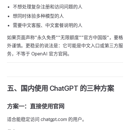
不想处理复杂注册和访问问题的人
想同时体验多种模型的人
需要中文客服、中文套餐说明的人
如果页面声称"永久免费""无限额度""官方中国版"，要格
外谨慎。更稳妥的说法是：它可能是中文入口或第三方服
务，不等于 OpenAI 官方官网。
五、国内使用 ChatGPT 的三种方案
方案一：直接使用官网
适合能稳定访问 chatgpt.com 的用户。