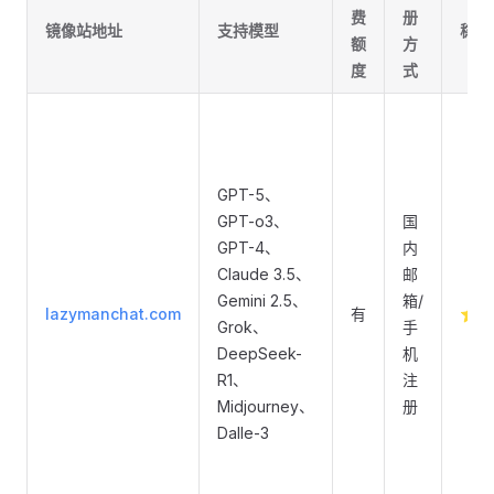
费
册
镜像站地址
支持模型
稳定
额
方
度
式
GPT-5、
GPT-o3、
国
GPT-4、
内
Claude 3.5、
邮
Gemini 2.5、
箱/
lazymanchat.com
有
⭐
Grok、
手
DeepSeek-
机
R1、
注
Midjourney、
册
Dalle-3