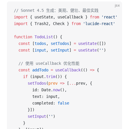
jsx
// Sonnet 4.5 生成：美观、健壮、最佳实践
import
 { useState, useCallback } 
from
 'react'
import
 { Trash2, Check } 
from
 'lucide-react'
function
 TodoList
() {
  const
 [
todos
, 
setTodos
] 
=
 useState
([])
  const
 [
input
, 
setInput
] 
=
 useState
(
''
)
  // 使用 useCallback 优化性能
  const
 addTodo
 =
 useCallback
(() 
=>
 {
    if
 (input.
trim
()) {
      setTodos
(
prev
 =>
 [
...
prev, { 
        id: Date.
now
(), 
        text: input, 
        completed: 
false
      }])
      setInput
(
''
)
    }