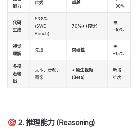
优秀
卓越
能力
+30%
63.8%
代码
💻
(SWE-
70%+ (预计)
生成
+10%
Bench)
视觉
👁️
先进
突破性
理解
+15%
多模
文本、音频、
+ 原生视频
新增
态输
图像
(Beta)
维度
出
🎯 2. 推理能力 (Reasoning)