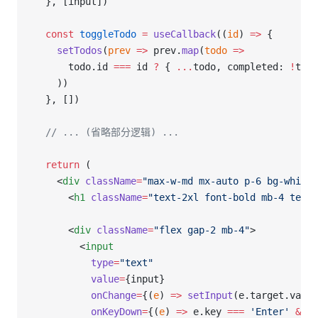
  }, [input])
  const
 toggleTodo
 =
 useCallback
((
id
) 
=>
 {
    setTodos
(
prev
 =>
 prev.
map
(
todo
 =>
      todo.id 
===
 id 
?
 { 
...
todo, completed: 
!
todo
    ))
  }, [])
  // ... (省略部分逻辑) ...
  return
 (
    <
div
 className
=
"max-w-md mx-auto p-6 bg-white 
      <
h1
 className
=
"text-2xl font-bold mb-4 text-
      <
div
 className
=
"flex gap-2 mb-4"
>
        <
input
          type
=
"text"
          value
=
{input}
          onChange
=
{(
e
) 
=>
 setInput
(e.target.value
          onKeyDown
=
{(
e
) 
=>
 e.key 
===
 'Enter'
 &&
 a