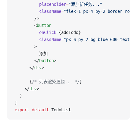
          placeholder
=
"添加新任务..."
          className
=
"flex-1 px-4 py-2 border roun
        />
        <
button
          onClick
=
{addTodo}
          className
=
"px-6 py-2 bg-blue-600 text-wh
        >
          添加
        </
button
>
      </
div
>
      {
/* 列表渲染逻辑... */
}
    </
div
>
  )
}
export
 default
 TodoList