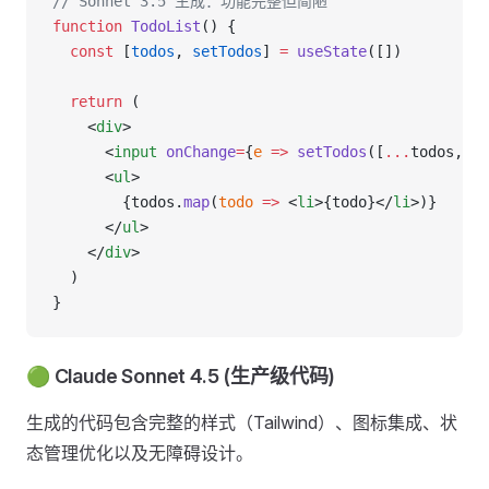
// Sonnet 3.5 生成：功能完整但简陋
function
 TodoList
() {
  const
 [
todos
, 
setTodos
] 
=
 useState
([])
  return
 (
    <
div
>
      <
input
 onChange
=
{
e
 =>
 setTodos
([
...
todos, e.
      <
ul
>
        {todos.
map
(
todo
 =>
 <
li
>{todo}</
li
>)}
      </
ul
>
    </
div
>
  )
}
🟢 Claude Sonnet 4.5 (生产级代码)
生成的代码包含完整的样式（Tailwind）、图标集成、状
态管理优化以及无障碍设计。