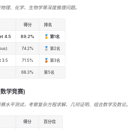
盖物理、化学、生物学等深度推理问题。
得分
排名
t 4.5
89.2%
🥇
第1名
pus)
74.2%
🥈 第2名
 3.5
71.5%
🥉 第3名
68.3%
第5名
 (数学竞赛)
请赛水平测试，考察复杂方程求解、几何证明、组合数学及数论
得分
百分位