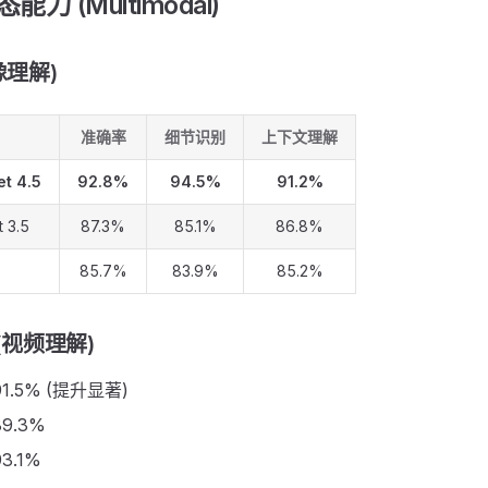
态能力 (Multimodal)
像理解)
准确率
细节识别
上下文理解
t 4.5
92.8%
94.5%
91.2%
 3.5
87.3%
85.1%
86.8%
85.7%
83.9%
85.2%
 (视频理解)
1.5% (提升显著)
9.3%
3.1%