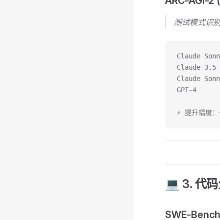
ARC-AGI-2
测试模式识
Claude Sonn
Claude 3.5 
Claude Sonn
GPT-4      
⚡ 提升幅度：+7
💻 3. 代
SWE-Bench 