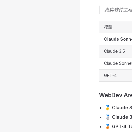
真实软件工程
模型
Claude Sonne
Claude 3.5
Claude Sonnet
GPT-4
WebDev A
🥇
Claude S
🥈
Claude 3
🥉
GPT-4 T