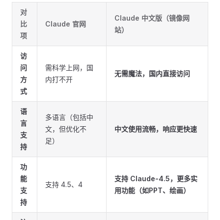
对
Claude 中文版（镜像网
比
Claude 官网
站）
项
访
问
需科学上网，国
无需魔法，国内直接访问
方
内打不开
式
语
多语言（包括中
言
文，但优化不
中文使用流畅，响应更快速
支
足）
持
功
能
支持 Claude-4.5，更多实
支持 4.5、4
支
用功能（如PPT、绘画）
持